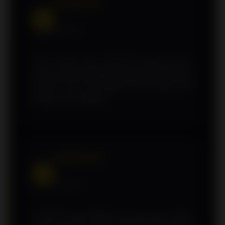
Dewi Lestari
DL
Bandung
"Gue sering main UKTOTO bareng temen-
temen pas lagi senggang. Sistemnya stabil, gak
pernah error, dan pasaran Toto Macau 4D
lengkap. Seru banget!"
Ahmad Fauzi
AF
Surabaya
"UKTOTO jadi andalan gue buat ngisi waktu