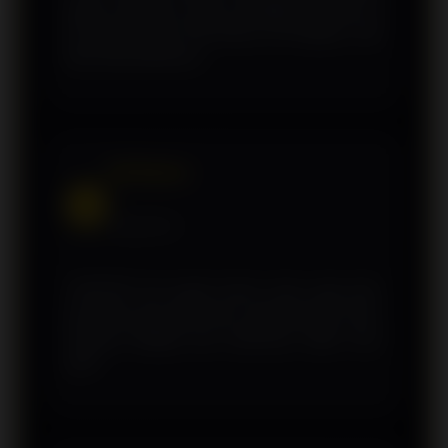
luang. Aksesnya cepat, tampilannya ramah di
HP, dan pasaran Toto Macau 4D lengkap. Gak
bikin bete pokoknya."
Siti Rahma
SR
Yogyakarta
"UKTOTO tuh kayak temen main yang asik.
Gak ribet, gak pake lama, langsung bisa main.
Pasaran lengkap dan sistemnya stabil. Seru
deh!"