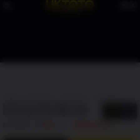
UKTOTO
SITUS UKTOTO
LINK UKTOTO
LOGIN UKTOTO
UKTOT
UKTOTO ♨️ Sambil Ngopi Login
10
$
Uktoto Daftar Tanpa Ribet 100%
By
UKTOTO
404
sales
SITUS UKTOTO