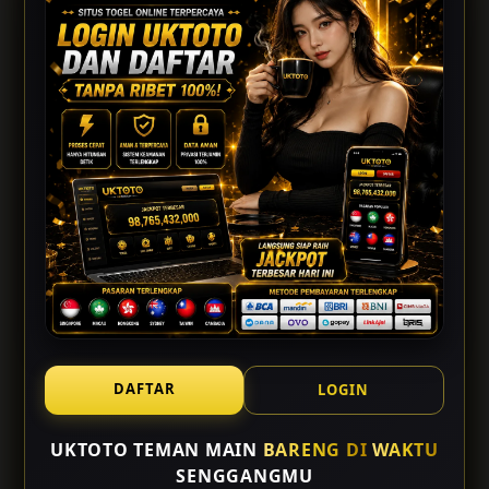
Toto Macau 4D yang sangat lengkap memberi kamu
kebebasan penuh dalam memilih sesuai preferensi.
Suasana bermain pun terasa begitu santai bak sedang
nongkrong asyik bersama sahabat.
Sistem di UKTOTO juga rutin diperbarui demi menjaga
performa serta keamanan tingkat tinggi. Kamu tidak
perlu cemas mengenai gangguan akses maupun
keamanan data pribadi karena privasi dijamin terjaga
dengan ketat. Dengan jaringan yang selalu lancar dan
tingkat keamanan yang terjamin, aktivitas mengisi
waktu senggang pun menjadi jauh lebih
menyenangkan dan bebas dari rasa cemas.
DAFTAR
LOGIN
Dari segi antarmuka, UKTOTO mengusung tata letak
navigasi yang simpel dan sangat mudah dipahami.
Susunan menu yang tertata rapi memungkinkan siapa
UKTOTO TEMAN MAIN
BARENG DI
WAKTU
saja, termasuk para pemain pemula, untuk dapat
SENGGANGMU