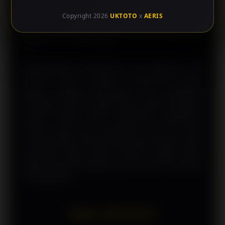
langsung beradaptasi tanpa kesulitan. Secara
Copyright 2026
UKTOTO
x
AERIS
keseluruhan, UKTOTO berhasil menyajikan sarana
hiburan Toto Macau 4D yang jauh lebih efisien,
fleksibel, dan menyenangkan.
Pengembangan berkelanjutan terus dilakukan oleh
UKTOTO untuk senantiasa menghadirkan layanan
terbaik. Berbagai pembaruan fitur, peningkatan
kecepatan sistem, hingga inovasi terbaru disiapkan
secara berkala guna memberikan pengalaman
bermain yang kian memuaskan. Jadi, jika kamu
mencari platform hiburan tebak angka yang pas untuk
menemani waktu santai, UKTOTO adalah pilihan
paling tepat. Mari bergabung dan nikmati keseruannya
sekarang juga!
FAQ UKTOTO